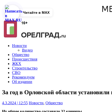
Читайте в MAX
Новости
Видео
Общество
Происшествия
ЖКХ
Строительство
СВО
Рекомендуем
Об издании
За год в Орловской области установили
4.3.2024 | 12:55
Новости
,
Общество
Их общее количество составило 32 единицы.