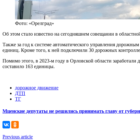
Фото: «Орелград»
Об этом стало известно на сегодняшнем совещании в областно
Также за год к системе автоматического управления дорожным
единиц. Кроме того, к ней подключили 30 дорожных контролле
Помимо этого, в 2023-м году в Орловской области заработали 
составило 163 единицы.
дорожное движение
ДТП
ТГ
Мценские депутаты не решились принимать главу от губер
Previous article