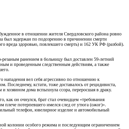
озбужденное в отношении жителя Свердловского района ровно
ина был задержан по подозрению в причинении смерти
го вреда здоровью, повлекшего смерть) и 162 УК РФ (разбой).
то-резаным ранением в больницу был доставлен 59-летний
анным и проведенным следственным действиям, а также
шего.
го нападения вел себя агрессивно по отношению к
м. Последнему, кстати, тоже доставалось от рецидивиста,
 и хозяином дома вспыхнула ссора, переросшая в драку.
го, как он очнулся, брат стал очевидцем «требования
м плече потерпевшего имелся след от утюга (ожог)».
обильный телефон, ювелирное изделие и автомобильный
льной колонии особого режима и последующим ограничением