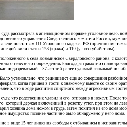
 суда рассмотрела в апелляционном порядке уголовное дело, в
ледственного управления Следственного комитета России, мужч
завели по статьям 111 Уголовного кодекса РФ (причинение тяжко
не добавили статьи 158 (кража) и 119 (угроза убийством).
расположенного в села Козьминское Свердловского района, с коло
ченного телесного повреждения. Благодаря грамотно спланиров
жан подозреваемый – 37-летний ранее судимый знакомый погиб
 Было установлено, что рецидивист еще до совершения разбойно
враля, когда пришел в гости к знакомому вместе со своим брато
влено, что в ходе распития спиртного между агрессивным гостем
суду, что родственник ударил и его, отправив в нокаут. После то
, который держал включенный в розетку утюг, при этом на лево
дарил хозяина дома ножом в грудь, затем похитил из его дома м
нное имущество позднее частично было обнаружено у него дома.
ание в виде 15 лет лишения свободы с отбыванием в исправите