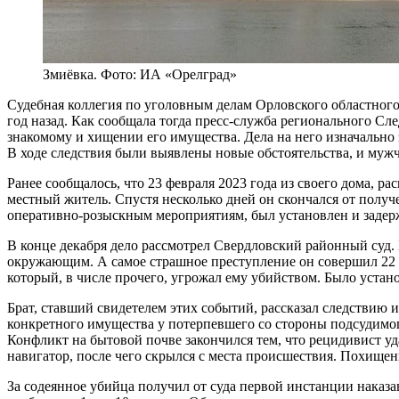
Змиёвка. Фото: ИА «Орелград»
Судебная коллегия по уголовным делам Орловского областного
год назад. Как сообщала тогда пресс-служба регионального С
знакомому и хищении его имущества. Дела на него изначально 
В ходе следствия были выявлены новые обстоятельства, и мужчи
Ранее сообщалось, что 23 февраля 2023 года из своего дома, 
местный житель. Спустя несколько дней он скончался от полу
оперативно-розыскным мероприятиям, был установлен и задер
В конце декабря дело рассмотрел Свердловский районный суд.
окружающим. А самое страшное преступление он совершил 22 фе
который, в числе прочего, угрожал ему убийством. Было устано
Брат, ставший свидетелем этих событий, рассказал следствию и 
конкретного имущества у потерпевшего со стороны подсудимого
Конфликт на бытовой почве закончился тем, что рецидивист у
навигатор, после чего скрылся с места происшествия. Похище
За содеянное убийца получил от суда первой инстанции наказ