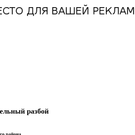
тельный разбой
го района.