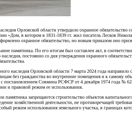
аследия Орловской области утвердило охранное обязательство с
рии «Дом, в котором в 1831-1839 гг. жил писатель Лесков Нико
о оформлено охранное обязательство, но новым приказом оно при
вание памятника. По его итогам был составлен акт, в соответств
 наследия, постоянно со дня утверждения охранного обязательс
язательства.
ного наследия Орловской области 7 марта 2024 года направило 
цам без гражданства во внутренние помещения и к самому объе
 с постановлением Совмина РСФСР от 4 декабря 1974 года № 62
ии и правовой режим ее использования.
ии памятника запрещаются строительство объектов капитального
едение хозяйственной деятельности, не противоречащей требов
обый режим использования земельного участка, в границах кото