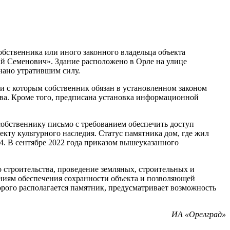
обственника или иного законного владельца объекта
лай Семенович». Здание расположено в Орле на улице
знано утратившим силу.
ии с которым собственник обязан в установленном законом
тва. Кроме того, предписана установка информационной
собственнику письмо с требованием обеспечить доступ
кту культурного наследия. Статус памятника дом, где жил
4. В сентябре 2022 года приказом вышеуказанного
 строительства, проведение земляных, строительных и
аниям обеспечения сохранности объекта и позволяющей
рого располагается памятник, предусматривает возможность
ИА «Орелград»