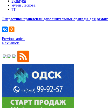
культура
музей Лескова
ТГ
Энергетики привлекли дополнительные бригады для ремонт
Previous article
Next article