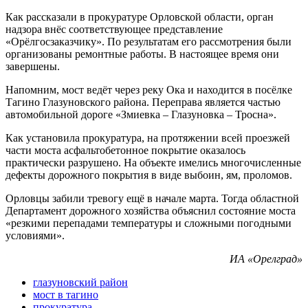
Как рассказали в прокуратуре Орловской области, орган
надзора внёс соответствующее представление
«Орёлгосзаказчику». По результатам его рассмотрения были
организованы ремонтные работы. В настоящее время они
завершены.
Напомним, мост ведёт через реку Ока и находится в посёлке
Тагино Глазуновского района. Переправа является частью
автомобильной дороге «Змиевка – Глазуновка – Тросна».
Как установила прокуратура, на протяжении всей проезжей
части моста асфальтобетонное покрытие оказалось
практически разрушено. На объекте имелись многочисленные
дефекты дорожного покрытия в виде выбоин, ям, проломов.
Орловцы забили тревогу ещё в начале марта. Тогда областной
Департамент дорожного хозяйства объяснил состояние моста
«резкими перепадами температуры и сложными погодными
условиями».
ИА «Орелград»
глазуновский район
мост в тагино
прокуратура