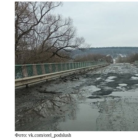
Фото: vk.com/orel_podslush