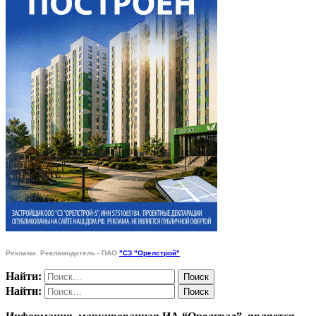
Реклама. Рекламодатель - ПАО
"СЗ "Орелстрой"
Найти:
Найти: