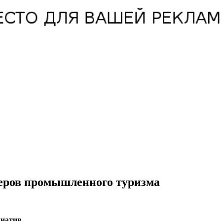
деров промышленного туризма
циатив.