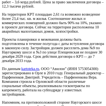
работ – 3,6 млрд рублей. Цена за право заключения договора –
12,3 тысячи рублей.
На территории КРТ площадью 2,61 га возможно возведение
более 23,4 тыс. кв. м жилья. Соотношение жилых и
коммерческих помещений должно быть 90% на 10%, указано
в проекте договора. Сейчас на территории расположены 10
аварийных малоэтажных домов, хозпостройки.
Проекты планировки и межевания должны быть
подготовлены в течение полугода с даты вступления договора
в законную силу. Застройщик должен расселить дома №9 по
Наугоркому шоссе и №3 по улице Плещеевская не позднее 30
декабря 2029 года. Срок действия договора о КРТ— до 7
декабря 2033 года.
По данным
kartoteka.ru
, ООО “Авилон” (ИНН 5753054300)
зарегистрировано в Орле в 2010 году. Генеральный директор –
Парфененков Дмитрий. Учредитель – Парфененкова Вера.
Компания строила в Орловской области различные
социальные объекты, реализовывала госконтракты по
капремонту, работала на субподряде у известных
застройщиков.
Напомним, на противоположной стороне Наугорского шоссе