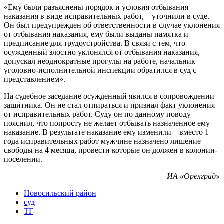
«Ему были разъяснены порядок и условия отбывания
наказания в виде исправительных работ, – уточнили в суде. –
Он был предупрежден об ответственности в случае уклонения
от отбывания наказания, ему были выданы памятка и
предписание для трудоустройства. В связи с тем, что
осужденный злостно уклонялся от отбывания наказания,
допускал неоднократные прогулы на работе, начальник
уголовно-исполнительной инспекции обратился в суд с
представлением».
На судебное заседание осужденный явился в сопровождении
защитника. Он не стал отпираться и признал факт уклонения
от исправительных работ. Суду он по данному поводу
пояснил, что попросту не желает отбывать назначенное ему
наказание. В результате наказание ему изменили – вместо 1
года исправительных работ мужчине назначено лишение
свободы на 4 месяца, провести которые он должен в колонии-
поселении.
ИА «Орелград»
Новосильский район
суд
ТГ