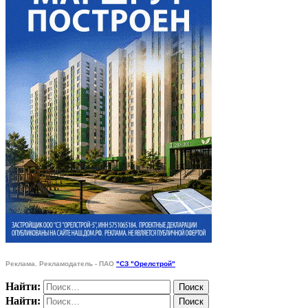
Реклама. Рекламодатель - ПАО
"СЗ "Орелстрой"
Найти:
Найти: