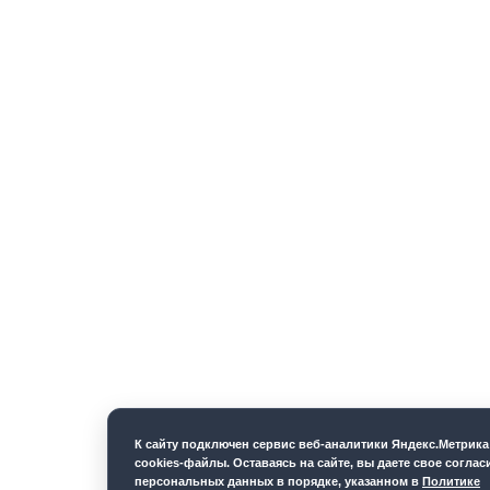
К cайту подключен сервис веб-аналитики Яндекс.Метрик
cookies-файлы. Оставаясь на сайте, вы даете свое соглас
персональных данных в порядке, указанном в
Политике