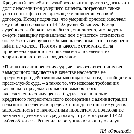
Кредитный потребительский кооператив просил суд взыскать
долг с наследников умершего клиента, потребовав также
уплаты штрафа за ненадлежащее исполнение условий
договора. Истец подсчитал, что умерший орловец задолжал
ему в общей сложности 13 423 рубля 85 копеек. В ходе
судебного разбирательства было установлено, что на день
смерти заемщику принадлежал дом с участком стоимостью
более 765 тысяч рублей. Однако наследников этого имущества
найти не удалось. Поэтому в качестве ответчика была
привлечена администрация сельского поселения, на
территории которого находится дом.
«При вынесении решения суд учел, что отказ от принятия
выморочного имущества в качестве наследства не
предусмотрен действующим законодательством, – сообщили в
пресс-службе суда, – а также то, что исковые требования
заявлены в пределах стоимости выморочного
наследственного имущества. Суд взыскал в пользу
кредитного потребительского кооператива с администрации
сельского поселения в пределах наследственного имущества
задолженность по начисленным процентам за пользование
заемными денежными средствами, штрафа в сумме 13 423
рубля 85 копеек. Решение не вступило в законную силу».
ИА «Орелград»