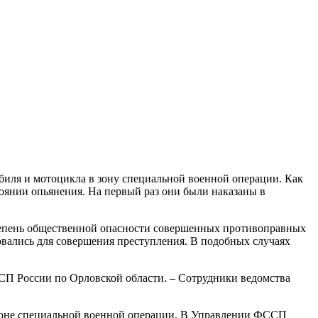
биля и мотоцикла в зону специальной военной операции. Как
оянии опьянения. На первый раз они были наказаны в
степень общественной опасности совершенных противоправных
овались для совершения преступления. В подобных случаях
П России по Орловской области. – Сотрудники ведомства
в зоне специальной военной операции. В Управлении ФССП