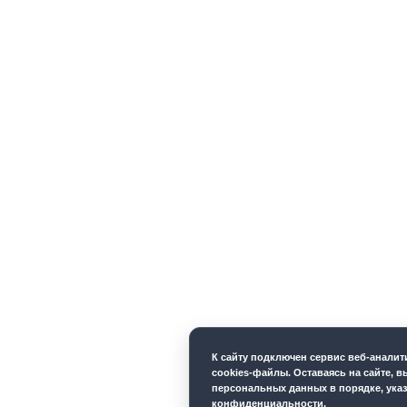
К cайту подключен сервис веб-анали
cookies-файлы. Оставаясь на сайте, в
персональных данных в порядке, ука
конфиденциальности
.