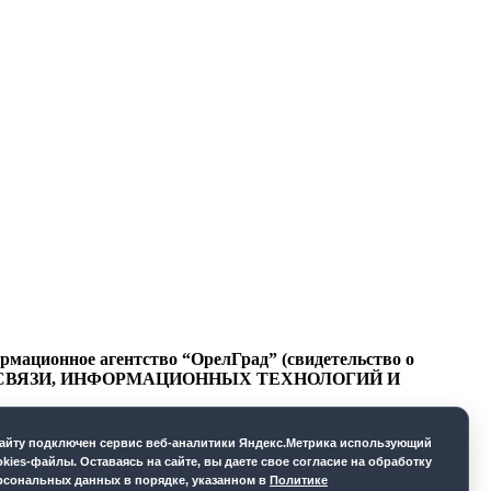
ационное агентство “ОрелГрад” (свидетельство о
СФЕРЕ СВЯЗИ, ИНФОРМАЦИОННЫХ ТЕХНОЛОГИЙ И
cайту подключен сервис веб-аналитики Яндекс.Метрика использующий
okies-файлы. Оставаясь на сайте, вы даете свое согласие на обработку
рсональных данных в порядке, указанном в
Политике