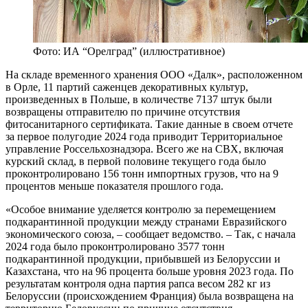
Фото: ИА “Орелград” (иллюстративное)
На складе временного хранения ООО «Далк», расположенном
в Орле, 11 партий саженцев декоративных культур,
произведенных в Польше, в количестве 7137 штук были
возвращены отправителю по причине отсутствия
фитосанитарного сертификата. Такие данные в своем отчете
за первое полугодие 2024 года приводит Территориальное
управление Россельхознадзора. Всего же на СВХ, включая
курский склад, в первой половине текущего года было
проконтролировано 156 тонн импортных грузов, что на 9
процентов меньше показателя прошлого года.
«Особое внимание уделяется контролю за перемещением
подкарантинной продукции между странами Евразийского
экономического союза, – сообщает ведомство. – Так, с начала
2024 года было проконтролировано 3577 тонн
подкарантинной продукции, прибывшей из Белоруссии и
Казахстана, что на 96 процента больше уровня 2023 года. По
результатам контроля одна партия рапса весом 282 кг из
Белоруссии (происхождением Франция) была возвращена на