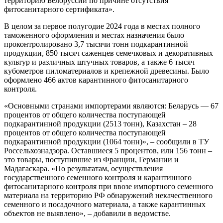
территорию Белоруссии по причине отсутствия
фитосанитарного сертификата».
В целом за первое полугодие 2024 года в местах полного
таможенного оформления и местах назначения было
проконтролировано 3,7 тысячи тонн подкарантинной
продукции, 850 тысяч саженцев семечковых и декоративных
культур и различных штучных товаров, а также 6 тысяч
кубометров пиломатериалов и крепежной древесины. Было
оформлено 466 актов карантинного фитосанитарного
контроля.
«Основными странами импортерами являются: Беларусь — 67
процентов от общего количества поступающей
подкарантинной продукции (2513 тонн), Казахстан – 28
процентов от общего количества поступающей
подкарантинной продукции (1064 тонн)», – сообщили в ТУ
Россельхознадзора. Оставшиеся 5 процентов, или 156 тонн –
это товары, поступившие из Франции, Германии и
Мадагаскара. «По результатам, осуществления
государственного семенного контроля и карантинного
фитосанитарного контроля при ввозе импортного семенного
материала на территорию РФ обнаружений некачественного
семенного и посадочного материала, а также карантинных
объектов не выявлено», – добавили в ведомстве.