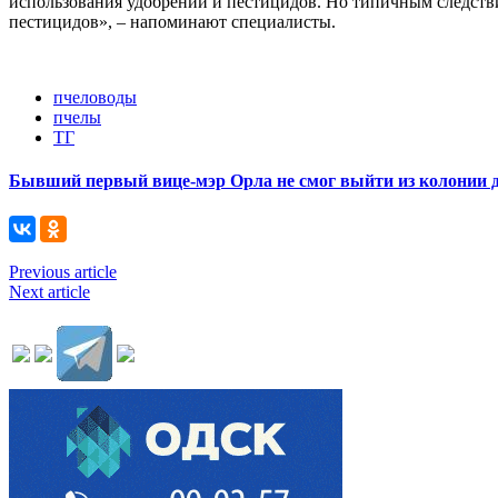
использования удобрений и пестицидов. Но типичным следств
пестицидов», – напоминают специалисты.
пчеловоды
пчелы
ТГ
Бывший первый вице-мэр Орла не смог выйти из колонии 
Previous article
Next article