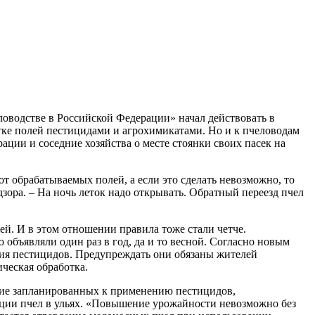
ловодстве в Российской Федерации» начал действовать в
тке полей пестицидами и агрохимикатами. Но и к пчеловодам
ции и соседние хозяйства о месте стоянки своих пасек на
т обрабатываемых полей, а если это сделать невозможно, то
дзора. – На ночь леток надо открывать. Обратный переезд пчел
ей. И в этом отношении правила тоже стали четче.
бъявляли один раз в год, да и то весной. Согласно новым
ения пестицидов. Предупреждать они обязаны жителей
ческая обработка.
ание запланированных к применению пестицидов,
яции пчел в ульях. «Повышение урожайности невозможно без