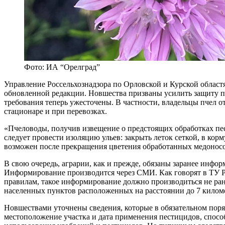
Фото: ИА “Орелград”
Управление Россельхознадзора по Орловской и Курской областя
обновленной редакции. Новшества призваны усилить защиту пч
требования теперь ужесточены. В частности, владельцы пчел о
стационаре и при перевозках.
«Пчеловоды, получив извещение о предстоящих обработках пест
следует провести изоляцию ульев: закрыть леток сеткой, в кор
возможен после прекращения цветения обработанных медоносов,
В свою очередь, аграрии, как и прежде, обязаны заранее инфо
Информирование производится через СМИ. Как говорят в ТУ Ро
правилам, такое информирование должно производиться не ране
населенных пунктов расположенных на расстоянии до 7 километ
Новшествами уточнены сведения, которые в обязательном пор
местоположение участка и дата применения пестицидов, спосо