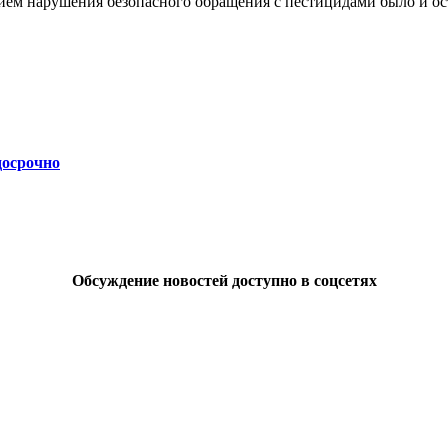
ием нарушения безопасного обращения с пестицидами было и ос
досрочно
Обсуждение новостей доступно в соцсетях