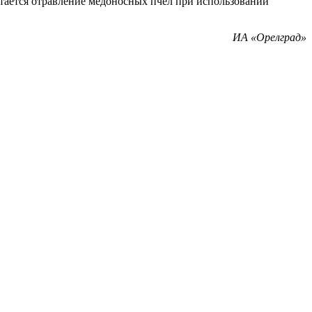
тается отравление медоносных пчел при использовании
ИА «Орелград»