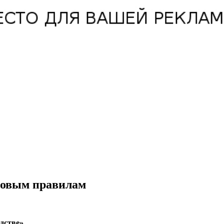
новым правилам
дстве».