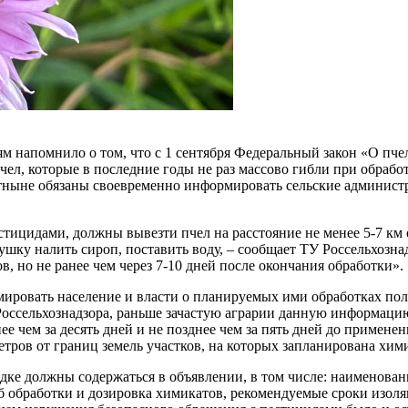
м напомнило о том, что с 1 сентября Федеральный закон «О пче
ел, которые в последние годы не раз массово гибли при обрабо
тныне обязаны своевременно информировать сельские администра
ицидами, должны вывезти пчел на расстояние не менее 5-7 км о
мушку налить сироп, поставить воду, – сообщает ТУ Россельхозна
 но не ранее чем через 7-10 дней после окончания обработки».
рмировать население и власти о планируемых ими обработках пол
ссельхознадзора, раньше зачастую аграрии данную информацию о
е чем за десять дней и не позднее чем за пять дней до примен
ров от границ земель участков, на которых запланирована хими
ядке должны содержаться в объявлении, в том числе: наименов
б обработки и дозировка химикатов, рекомендуемые сроки изол