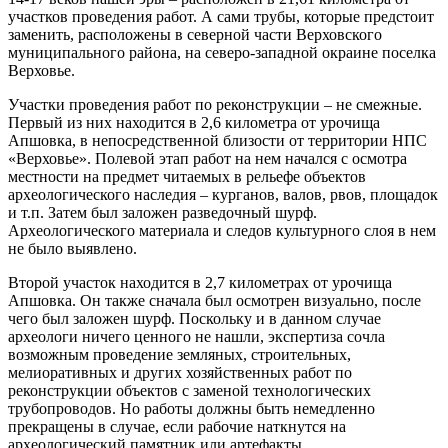
участков проведения работ. А сами трубы, которые предстоит
заменить, расположены в северной части Верховского
муниципального района, на северо-западной окраине поселка
Верховье.
Участки проведения работ по реконструкции – не смежные.
Первый из них находится в 2,6 километра от урочища
Апшовка, в непосредственной близости от территории НПС
«Верховье». Полевой этап работ на нем начался с осмотра
местности на предмет читаемых в рельефе объектов
археологического наследия – курганов, валов, рвов, площадок
и т.п. Затем был заложен разведочный шурф.
Археологического материала и следов культурного слоя в нем
не было выявлено.
Второй участок находится в 2,7 километрах от урочища
Апшовка. Он также сначала был осмотрен визуально, после
чего был заложен шурф. Поскольку и в данном случае
археологи ничего ценного не нашли, экспертиза сочла
возможным проведение земляных, строительных,
мелиоративных и других хозяйственных работ по
реконструкции объектов с заменой технологических
трубопроводов. Но работы должны быть немедленно
прекращены в случае, если рабочие наткнутся на
археологический памятник или артефакты.