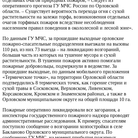
отдельных очагов природных пожаров, – следует из
оперативного прогноза ГУ МЧС России по Орловской
области. – Существует вероятность перехода огня с сухой
растительности на залежи торфа, возникновения отдельных
очагов торфяных пожаров вследствие несоблюдения
населением правил поведения в окололесной и лесной зоне».
По данным ГУ МЧС, за прошедшие выходные орловские
пожарно-спасательные подразделения выезжали на вызовы
110 раз, из них 73 выезда – на ликвидацию возгораний,
большая часть из которых на тушение мусора и сухой
растительности. В тушении пожаров активно помогали
пожарные добровольцы, подчеркнули в ведомстве. За
прошедшие выходные, по данным мобильного приложения
«Термические точки», на территории Орловской области
подтвердились 8 термических точек, как горение стерни и
сухой травы в Сосковском, Верховском, Ливенском,
Корсаковском, Кромском и Знаменском районах, а также в
Орловском муниципальном округе на общей площади 10 га.
Пожарные оперативно ликвидировали все загорания, а
инспекторы государственного пожарного надзора проводят
административные расследования. К примеру, спасателям
поступило сообщение о возгорании хозпостройки в селе
Бакланово Орловского муниципального округа. По
сообщению ГУ МЧС, на момент прибытия пожарных