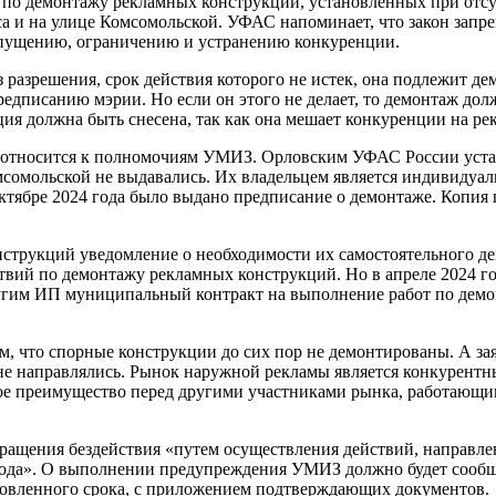
 по демонтажу рекламных конструкций, установленных при отсут
 и на улице Комсомольской. УФАС напоминает, что закон запре
допущению, ограничению и устранению конкуренции.
 разрешения, срок действия которого не истек, она подлежит д
редписанию мэрии. Но если он этого не делает, то демонтаж до
кция должна быть снесена, так как она мешает конкуренции на р
 относится к полномочиям УМИЗ. Орловским УФАС России устан
сомольской не выдавались. Их владельцем является индивидуа
ктябре 2024 года было выдано предписание о демонтаже. Копия
струкций уведомление о необходимости их самостоятельного дем
ствий по демонтажу рекламных конструкций. Но в апреле 2024 г
гим ИП муниципальный контракт на выполнение работ по демо
м, что спорные конструкции до сих пор не демонтированы. А з
не направлялись. Рынок наружной рекламы является конкурент
ое преимущество перед другими участниками рынка, работающим
ращения бездействия «путем осуществления действий, направл
24 года». О выполнении предупреждения УМИЗ должно будет соо
ановленного срока, с приложением подтверждающих документов.