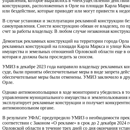
управления, которое выразилось в «неосуществлении действий
конструкциях, расположенных в Орле на площади Карла Маркса
или бездействие, которые приводят или могут привести к не
В случае установки и эксплуатации рекламной конструкции без
самоуправления. Снести конструкцию обязан ее владелец, по п
счет за работы владельцу. В любом случае незаконная констру
Демонтаж рекламных конструкций на территории города Орла
рекламных конструкций на площади Карла Маркса и улице Ком
имущества и земельных отношений Орловской области еще в о
которая и должна была проследить за сносом.
УМИЗ в декабре 2023 года направило владельцу рекламных кон
суде, были приняты обеспечительные меры в виде запрета дей
обеспечительные меры были отменены. УМИЗ заключило в дру
Орле.
Однако антимонопольщики в ходе мониторинга убедились в то
управлением муниципального имущества и землепользования 
эксплуатирует рекламные конструкции и получает конкурентн
антимонопольном органе.
В результате УФАС предупредило УМИЗ о необходимости прек
соответствии с Законом «О рекламе» в срок до 2 декабря 20
Орловской области в течение трех дней со дня окончания уст