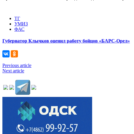
ТГ
УМИЗ
ФАС
Губернатор Клычков оценил работу бойцов «БАРС-Орел»
Previous article
Next article