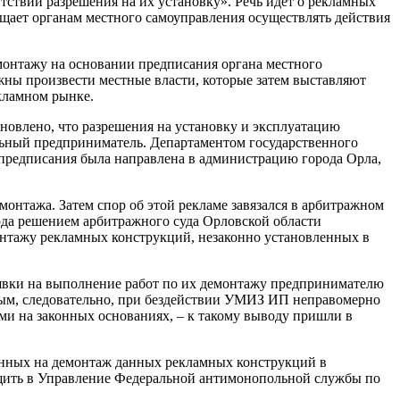
ствии разрешения на их установку». Речь идет о рекламных
щает органам местного самоуправления осуществлять действия
емонтажу на основании предписания органа местного
лжны произвести местные власти, которые затем выставляют
екламном рынке.
овлено, что разрешения на установку и эксплуатацию
льный предприниматель. Департаментом государственного
 предписания была направлена в администрацию города Орла,
онтажа. Затем спор об этой рекламе завязался в арбитражном
ода решением арбитражного суда Орловской области
нтажу рекламных конструкций, незаконно установленных в
аявки на выполнение работ по их демонтажу предпринимателю
ным, следовательно, при бездействии УМИЗ ИП неправомерно
и на законных основаниях, – к такому выводу пришли в
енных на демонтаж данных рекламных конструкций в
бщить в Управление Федеральной антимонопольной службы по