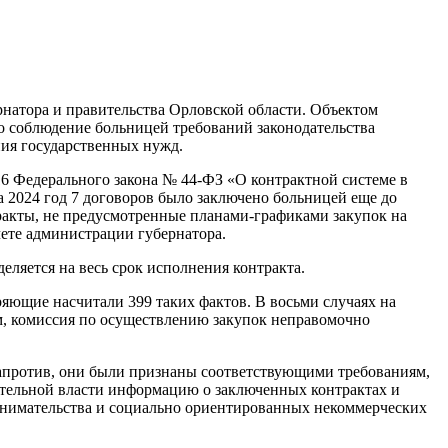
натора и правительства Орловской области. Объектом
о соблюдение больницей требований законодательства
ния государственных нужд.
16 Федерального закона № 44-ФЗ «О контрактной системе в
а 2024 год 7 договоров было заключено больницей еще до
ракты, не предусмотренные планами-графиками закупок на
чете администрации губернатора.
деляется на весь срок исполнения контракта.
ряющие насчитали 399 таких фактов. В восьми случаях на
ом, комиссия по осуществлению закупок неправомочно
Напротив, они были признаны соответствующими требованиям,
ительной власти информацию о заключенных контрактах и
инимательства и социально ориентированных некоммерческих