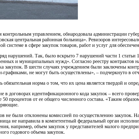
м контрольным управлением, обнародовала администрации губер
вская центральная районная больница». Ревизоров интересовал
 системе в сфере закупок товаров, работ и услуг для обеспече
ряд нарушений. Так, было вскрыто 7 нарушений части 1 статьи 
ственных и муниципальных нужд». Согласно реестру контрактов н
ка закупок. В шести случаях учреждением были заключены конт
и-графиками, не могут быть осуществлены», – подчеркнуто в от
 обязательная норма о том, что их цена является твердой и опре
ие в договорах идентификационного кода закупок – всего прове
е 50 процентов от ее общего численного состава. «Таким образ
еряющие.
иков не были отклонены комиссией по осуществлению закупок. 
льница не направила в компетентный федеральный орган исполн
ния, например, объем закупок у представителей малого предпр
ного годового объема закупок.