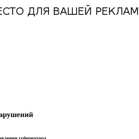
нарушений
авления губернатора.