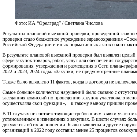
Фото: ИА “Орелград” / Светлана Числова
Результаты плановой выездной проверки, проведенной главны
проверки стало бюджетное учреждение здравоохранения «Соско
Российской Федерации и иных нормативных актов о контрактной
В результате плановой выездной проверки был выявлен целый 
сфере закупок товаров, работ, услуг для обеспечения государ
формирования, утверждения и размещения в Сети плана-графи
2022 и 2023, 2024 годы. «Закупки, не предусмотренные планам
Также было выявлено 11 фактов, когда в договора не включалась
Самое большое количество нарушений было связано с отсутств
заседаниях комиссий по проведению закупок участвовало мене
осуществляла свои функции», – к такому выводу пришли пров
В 11 случаях не соответствующие требованиям заявки участн
установленным в извещениях о закупках. В шести случаях бо
документы об их исполнении. Были выявлены и другие наруше
организаций в 2022 году составил менее 25 процентов совокуп