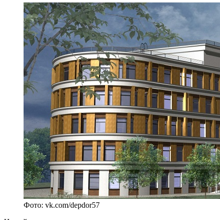
Фото: vk.com/depdor57