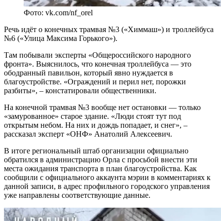
Фото: vk.com/nf_orel
Речь идёт о конечных трамвая №3 («Химмаш») и троллейбуса
№6 («Улица Максима Горького»).
Там побывали эксперты «Общероссийского народного
фронта». Выяснилось, что конечная троллейбуса — это
ободранный павильон, который явно нуждается в
благоустройстве. «Ограждений и перил нет, порожки
разбиты», – констатировали общественники.
На конечной трамвая №3 вообще нет остановки — только
«замурованное» старое здание. «Люди стоят тут под
открытым небом. На них и дождь попадает, и снег», –
рассказал эксперт «ОНФ» Анатолий Алексеевич.
В итоге региональный штаб организации официально
обратился в администрацию Орла с просьбой внести эти
места ожидания транспорта в план благоустройства. Как
сообщили с официального аккаунта мэрии в комментариях к
данной записи, в адрес профильного городского управления
уже направлены соответствующие данные.