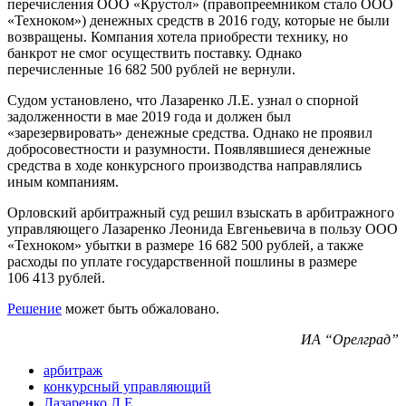
перечисления ООО «Крустол» (правопреемником стало ООО
«Техноком») денежных средств в 2016 году, которые не были
возвращены. Компания хотела приобрести технику, но
банкрот не смог осуществить поставку. Однако
перечисленные 16 682 500 рублей не вернули.
Судом установлено, что Лазаренко Л.Е. узнал о спорной
задолженности в мае 2019 года и должен был
«зарезервировать» денежные средства. Однако не проявил
добросовестности и разумности. Появлявшиеся денежные
средства в ходе конкурсного производства направлялись
иным компаниям.
Орловский арбитражный суд решил взыскать в арбитражного
управляющего Лазаренко Леонида Евгеньевича в пользу ООО
«Техноком» убытки в размере 16 682 500 рублей, а также
расходы по уплате государственной пошлины в размере
106 413 рублей.
Решение
может быть обжаловано.
ИА “Орелград”
арбитраж
конкурсный управляющий
Лазаренко Л.Е.