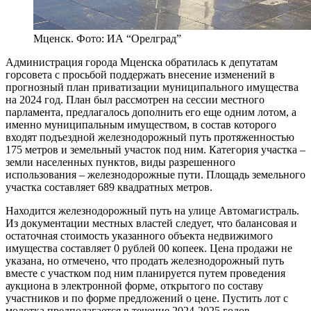
Мценск. Фото: ИА “Орелград”
Администрация города Мценска обратилась к депутатам
горсовета с просьбой поддержать внесение изменений в
прогнозный план приватизации муниципального имущества
на 2024 год. План был рассмотрен на сессии местного
парламента, предлагалось дополнить его еще одним лотом, а
именно муниципальным имуществом, в состав которого
входят подъездной железнодорожный путь протяженностью
175 метров и земельный участок под ним. Категория участка –
земли населенных пунктов, виды разрешенного
использования – железнодорожные пути. Площадь земельного
участка составляет 689 квадратных метров.
Находится железнодорожный путь на улице Автомагистраль.
Из документации местных властей следует, что балансовая и
остаточная стоимость указанного объекта недвижимого
имущества составляет 0 рублей 00 копеек. Цена продажи не
указана, но отмечено, что продать железнодорожный путь
вместе с участком под ним планируется путем проведения
аукциона в электронной форме, открытого по составу
участников и по форме предложений о цене. Пустить лот с
молотка предполагается в течение 2024-2025 годов.