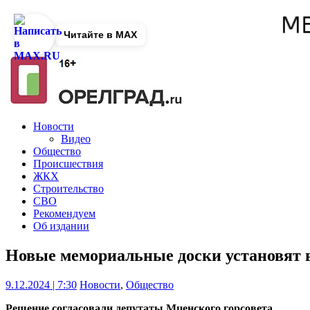
Читайте в MAX
Новости
Видео
Общество
Происшествия
ЖКХ
Строительство
СВО
Рекомендуем
Об издании
Новые мемориальные доски установят 
9.12.2024 | 7:30
Новости
,
Общество
Решение согласовали депутаты Мценского горсовета.