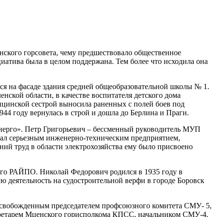
ского горсовета, чему предшествовало общественное
иатива была в целом поддержана. Тем более что исходила она
ся на фасаде здания средней общеобразовательной школы № 1.
енской области, в качестве воспитателя детского дома
ицинской сестрой выносила раненных с полей боев под
44 году вернулась в строй и дошла до Берлина и Праги.
энерго». Петр Григорьевич – бессменный руководитель МУП
тал серьезным инженерно-техническим предприятием,
ний труд в области электрохозяйства ему было присвоено
ого РАЙПО. Николай Федорович родился в 1935 году в
ую деятельность на судостроительной верфи в городе Боровск
, освобожденным председателем профсоюзного комитета СМУ- 5,
екретарем Мценского горисполкома КПСС, начальником СМУ-4.