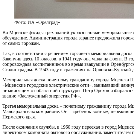
Фото: ИА «Орелград»
Во Мценске фасады трех зданий украсят новые мемориальные 
обсуждение. Администрация города заранее предложила горожа
от самих горожан.
Так, в соответствии с решением горсовета мемориальная доск
Закончив здесь 10 классов, в 1941 году она ушла на фронт. В 
сопровождала воспитанников во время эвакуации в Оренбургс
Сталинградом. В 1943 году в сражениях на Орловско-Курской д
Мемориальная доска почетному гражданину города Мценска Пе
«Мценские городские электрические сети», занимавший данну
независящим от областной структуры. Петр Орехов избирался 
звание «Заслуженный энергетик РФ».
Третья мемориальная доска – почетному гражданину города М
Малоархангельском районе. Он – «ребенок войны», переживший 
Пермского края.
После окончания службы, в 1960 году переехал в город Мценс
директором комбината бытового обслуживания, заместителем 