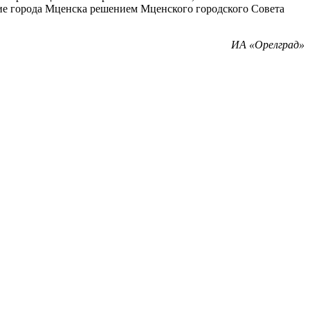
тие города Мценска решением Мценского городского Совета
ИА «Орелград»