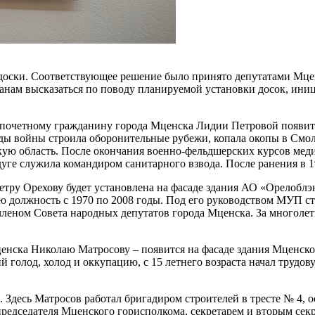
доски. Соответствующее решение было принято депутатами Мцен
нам высказаться по поводу планируемой установки досок, иниц
а почетному гражданину города Мценска Лидии Петровой появит
годы войны строила оборонительные рубежи, копала окопы в Смол
кую область. После окончания военно-фельдшерских курсов мед
уге служила командиром санитарного взвода. После ранения в 19
тру Орехову будет установлена на фасаде здания АО «Орелобл
ю должность с 1970 по 2008 годы. Под его руководством МУП с
членом Совета народных депутатов города Мценска. За многолет
ценска Николаю Матросову – появится на фасаде здания Мценск
голод, холод и оккупацию, с 15 летнего возраста начал трудов
к. Здесь Матросов работал бригадиром строителей в тресте № 4
председателя Мценского горисполкома, секретарем и вторым с