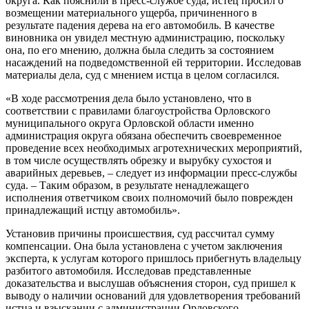
округа. Как пояснили в пресс-службе суда, истец просил о
возмещении материального ущерба, причиненного в
результате падения дерева на его автомобиль. В качестве
виновника он увидел местную администрацию, поскольку
она, по его мнению, должна была следить за состоянием
насаждений на подведомственной ей территории. Исследовав
материалы дела, суд с мнением истца в целом согласился.
«В ходе рассмотрения дела было установлено, что в
соответствии с правилами благоустройства Орловского
муниципального округа Орловской области именно
администрация округа обязана обеспечить своевременное
проведение всех необходимых агротехнических мероприятий,
в том числе осуществлять обрезку и вырубку сухостоя и
аварийных деревьев, – следует из информации пресс-службы
суда. – Таким образом, в результате ненадлежащего
исполнения ответчиком своих полномочий было поврежден
принадлежащий истцу автомобиль».
Установив причины происшествия, суд рассчитал сумму
компенсации. Она была установлена с учетом заключения
эксперта, к услугам которого пришлось прибегнуть владельцу
разбитого автомобиля. Исследовав представленные
доказательства и выслушав объяснения сторон, суд пришел к
выводу о наличии оснований для удовлетворения требований
истца и взыскании с администрации Орловского