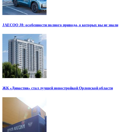
JAECOO J8: особенности полного привода, о которых вы не знали
ЖК «Династия» стал лучшей новостройкой Орловской области