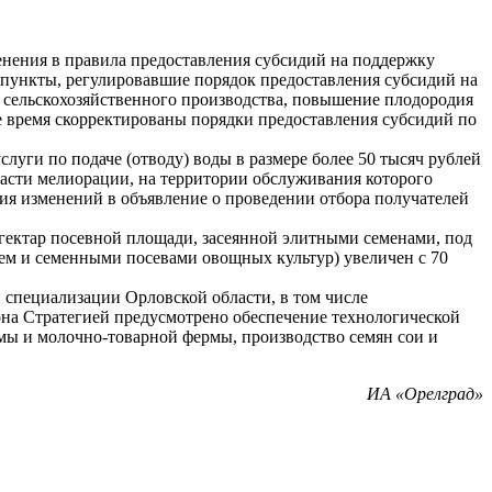
енения в правила предоставления субсидий на поддержку
 пункты, регулировавшие порядок предоставления субсидий на
и сельскохозяйственного производства, повышение плодородия
же время скорректированы порядки предоставления субсидий по
луги по подаче (отводу) воды в размере более 50 тысяч рублей
асти мелиорации, на территории обслуживания которого
ния изменений в объявление о проведении отбора получателей
 гектар посевной площади, засеянной элитными семенами, под
ем и семенными посевами овощных культур) увеличен с 70
 специализации Орловской области, в том числе
иона Стратегией предусмотрено обеспечение технологической
мы и молочно-товарной фермы, производство семян сои и
ИА «Орелград»