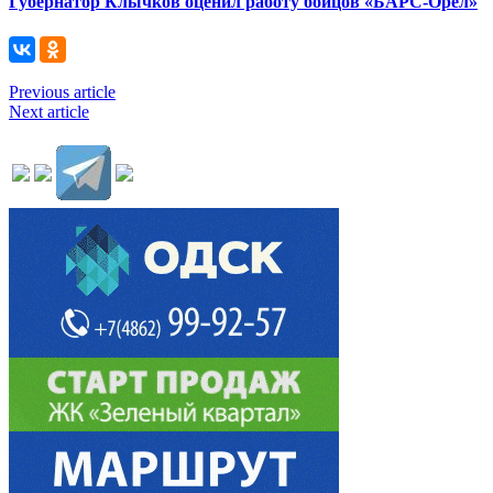
Губернатор Клычков оценил работу бойцов «БАРС-Орел»
Previous article
Next article