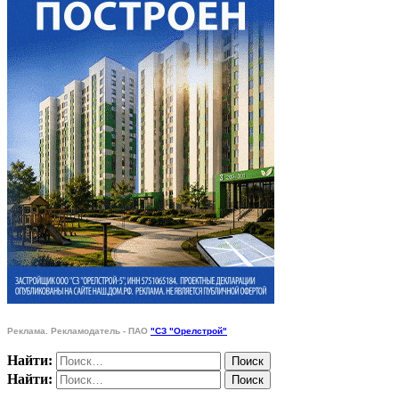
Реклама. Рекламодатель - ПАО
"СЗ "Орелстрой"
Найти:
Найти: