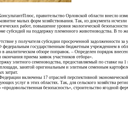
КонсультантПлюс, правительство Орловской области внесло изм
звитие малых форм хозяйствования. Так, из документа исчезли
огических работ, повышение уровня экологической безопасност
форме субсидий на поддержку племенного животноводства. В то 
тствие у получателя субсидии просроченной задолженности за ус
РФ федеральным государственным бюджетным учреждением в обл
о в аналитическом обзоре поправок. – Определен порядок внесе
ы окончания приема заявок участников отбора».
ржку элитного семеноводства, предоставляемый по ставке на 1
 площади, занятой оригинальным и элитным семенным картофел
х затрат.
 Федерации включены 17 отраслей перспективной экономической
ующих услуг в этих областях. Так, для сельского хозяйства рег
«продовольственная безопасность», строительство ягодной фер