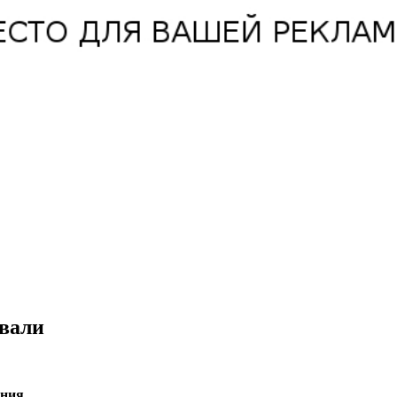
вали
ния.