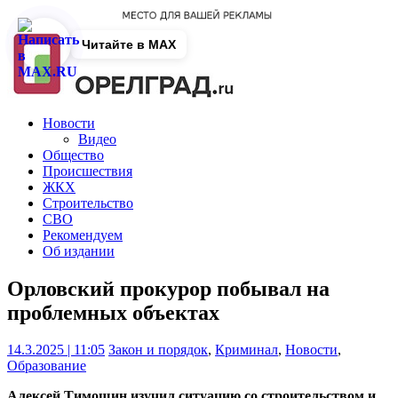
Читайте в MAX
Новости
Видео
Общество
Происшествия
ЖКХ
Строительство
СВО
Рекомендуем
Об издании
Орловский прокурор побывал на
проблемных объектах
14.3.2025 | 11:05
Закон и порядок
,
Криминал
,
Новости
,
Образование
Алексей Тимошин изучил ситуацию со строительством и