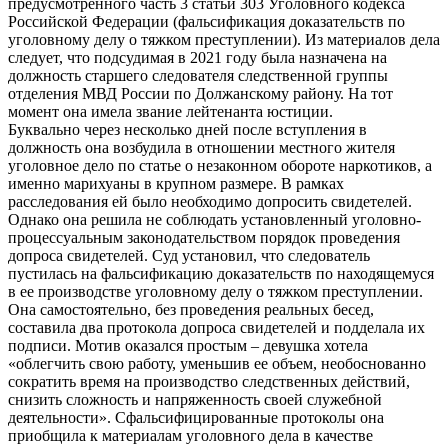
предусмотренного часть 3 статьи 303 Уголовного кодекса
Российской Федерации (фальсификация доказательств по
уголовному делу о тяжком преступлении). Из материалов дела
следует, что подсудимая в 2021 году была назначена на
должность старшего следователя следственной группы
отделения МВД России по Должанскому району. На тот
момент она имела звание лейтенанта юстиции.
Буквально через несколько дней после вступления в
должность она возбудила в отношении местного жителя
уголовное дело по статье о незаконном обороте наркотиков, а
именно марихуаны в крупном размере. В рамках
расследования ей было необходимо допросить свидетелей.
Однако она решила не соблюдать установленный уголовно-
процессуальным законодательством порядок проведения
допроса свидетелей. Суд установил, что следователь
пустилась на фальсификацию доказательств по находящемуся
в ее производстве уголовному делу о тяжком преступлении.
Она самостоятельно, без проведения реальных бесед,
составила два протокола допроса свидетелей и подделала их
подписи. Мотив оказался простым – девушка хотела
«облегчить свою работу, уменьшив ее объем, необоснованно
сократить время на производство следственных действий,
снизить сложность и напряженность своей служебной
деятельности». Сфальсифицированные протоколы она
приобщила к материалам уголовного дела в качестве