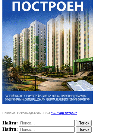
Реклама. Рекламодатель - ПАО
"СЗ "Орелстрой"
Найти:
Найти: