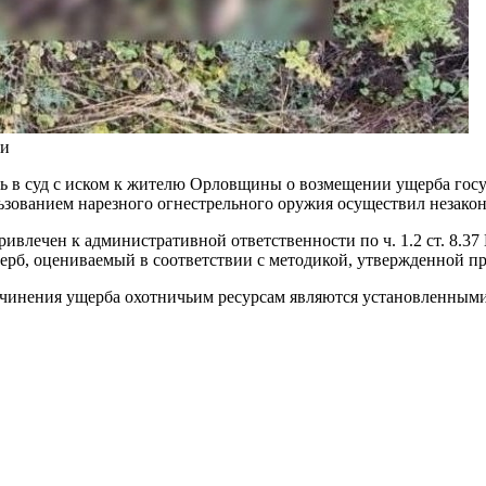
ти
 в суд с иском к жителю Орловщины о возмещении ущерба госуд
ьзованием нарезного огнестрельного оружия осуществил незако
ривлечен к административной ответственности по ч. 1.2 ст. 8.3
ерб, оцениваемый в соответствии с методикой, утвержденной п
ичинения ущерба охотничьим ресурсам являются установленными.