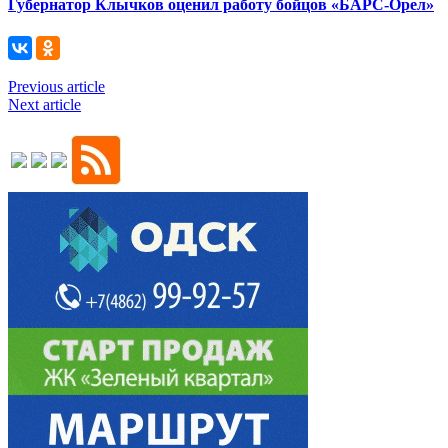
Губернатор Клычков оценил работу бойцов «БАРС-Орел»
Previous article
Next article