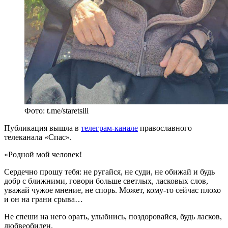
Фото: t.me/staretsili
Публикация вышла в
телеграм-канале
православного
телеканала «Спас».
«Родной мой человек!
Сердечно прошу тебя: не ругайся, не суди, не обижай и будь
добр с ближними, говори больше светлых, ласковых слов,
уважай чужое мнение, не спорь. Может, кому-то сейчас плохо
и он на грани срыва…
Не спеши на него орать, улыбнись, поздоровайся, будь ласков,
любвеобилен.