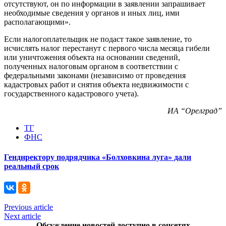
отсутствуют, он по информации в заявлении запрашивает
необходимые сведения у органов и иных лиц, ими
располагающими».
Если налогоплательщик не подаст такое заявление, то
исчислять налог перестанут с первого числа месяца гибели
или уничтожения объекта на основании сведений,
полученных налоговым органом в соответствии с
федеральными законами (независимо от проведения
кадастровых работ и снятия объекта недвижимости с
государственного кадастрового учета).
ИА “Орелград”
ТГ
ФНС
Гендиректору подрядчика «Болховкина луга» дали
реальный срок
Previous article
Next article
Обсуждение новостей доступно в соцсетях