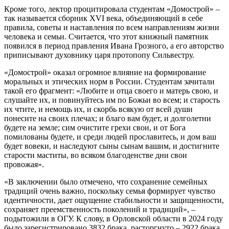
Кроме того, лектор процитировала студентам «Домострой» –
так называется сборник XVI века, объединяющий в себе
правила, советы и наставления по всем направлениям жизни
человека и семьи. Считается, что этот книжный памятник
появился в период правления Ивана Грозного, а его авторство
приписывают духовнику царя протопопу Сильвестру.
«Домострой» оказал огромное влияние на формирование
моральных и этических норм в России. Студентам зачитали
такой его фрагмент: «Любите и отца своего и матерь свою, и
слушайте их, и повинуйтесь им по Божьи во всем; и старость
их чтите, и немощь их, и скорбь всякую от всей души
понесите на своих плечах; и благо вам будет, и долголетни
будете на земле; сим очистите грехи свои, и от Бога
помилованы будете, и среди людей прославитесь, и дом ваш
будет вовеки, и наследуют сыны сынам вашим, и достигните
старости маститы, во всяком благоденстве дни свои
провожая».
«В заключении было отмечено, что сохранение семейных
традиций очень важно, поскольку семья формирует чувство
идентичности, дает ощущение стабильности и защищенности,
сохраняет преемственность поколений и традиций», –
подытожили в ОГУ. К слову, в Орловской области в 2024 году
было зарегистрировано 3832 брака, расторгнуто – 2922 брака.