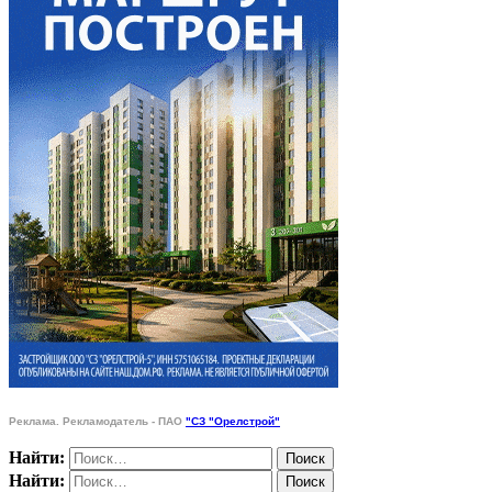
Реклама. Рекламодатель - ПАО
"СЗ "Орелстрой"
Найти:
Найти: