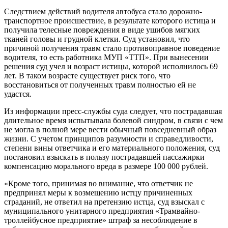
Следствием действий водителя автобуса стало дорожно-
транспортное происшествие, в результате которого истица и
получила телесные повреждения в виде ушибов мягких
тканей головы и грудной клетки. Суд установил, что
причиной получения травм стало противоправное поведение
водителя, то есть работника МУП «ТТП». При вынесении
решения суд учел и возраст истицы, которой исполнилось 69
лет. В таком возрасте существует риск того, что
восстановиться от полученных травм полностью ей не
удастся.
Из информации пресс-службы суда следует, что пострадавшая
длительное время испытывала болевой синдром, в связи с чем
не могла в полной мере вести обычный повседневный образ
жизни. С учетом принципов разумности и справедливости,
степени вины ответчика и его материального положения, суд
постановил взыскать в пользу пострадавшей пассажирки
компенсацию морального вреда в размере 100 000 рублей.
«Кроме того, принимая во внимание, что ответчик не
предпринял меры к возмещению истцу причиненных
страданий, не ответил на претензию истца, суд взыскал с
муниципального унитарного предприятия «Трамвайно-
троллейбусное предприятие» штраф за несоблюдение в