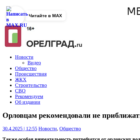
Читайте в MAX
Новости
Видео
Общество
Происшествия
ЖКХ
Строительство
СВО
Рекомендуем
Об издании
Орловцам рекомендовали не приближат
30.4.2025 | 12:55
Новости
,
Общество
Также особая внимательность потребуется от орловских вод