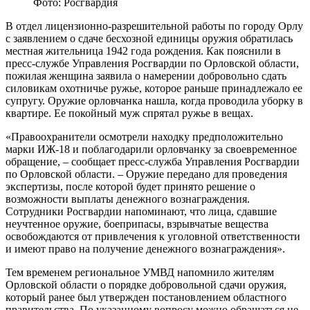
Фото: Росгвардия
В отдел лицензионно-разрешительной работы по городу Орлу
с заявлением о сдаче бесхозной единицы оружия обратилась
местная жительница 1942 года рождения. Как пояснили в
пресс-службе Управления Росгвардии по Орловской области,
пожилая женщина заявила о намерении добровольно сдать
силовикам охотничье ружье, которое раньше принадлежало ее
супругу. Оружие орловчанка нашла, когда проводила уборку в
квартире. Ее покойный муж спрятал ружье в вещах.
«Правоохранители осмотрели находку предположительно
марки ИЖ-18 и поблагодарили орловчанку за своевременное
обращение, – сообщает пресс-служба Управления Росгвардии
по Орловской области. – Оружие передано для проведения
экспертизы, после которой будет принято решение о
возможности выплаты денежного вознаграждения.
Сотрудники Росгвардии напоминают, что лица, сдавшие
неучтенное оружие, боеприпасы, взрывчатые вещества
освобождаются от привлечения к уголовной ответственности
и имеют право на получение денежного вознаграждения».
Тем временем региональное УМВД напомнило жителям
Орловской области о порядке добровольной сдачи оружия,
который ранее был утвержден постановлением областного
правительства. По указанному вопросу можно обращаться не