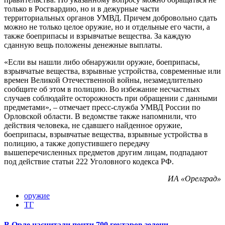
только в Росгвардию, но и в дежурные части
территориальных органов УМВД. Причем добровольно сдать
можно не только целое оружие, но и отдельные его части, а
также боеприпасы и взрывчатые вещества. За каждую
сданную вещь положены денежные выплаты.
«Если вы нашли либо обнаружили оружие, боеприпасы,
взрывчатые вещества, взрывные устройства, современные или
времен Великой Отечественной войны, незамедлительно
сообщите об этом в полицию. Во избежание несчастных
случаев соблюдайте осторожность при обращении с данными
предметами», – отмечает пресс-служба УМВД России по
Орловской области. В ведомстве также напомнили, что
действия человека, не сдавшего найденное оружие,
боеприпасы, взрывчатые вещества, взрывные устройства в
полицию, а также допустившего передачу
вышеперечисленных предметов другим лицам, подпадают
под действие статьи 222 Уголовного кодекса РФ.
ИА «Орелград»
оружие
ТГ
В Орле насчитали почти 700 гектаров зелени