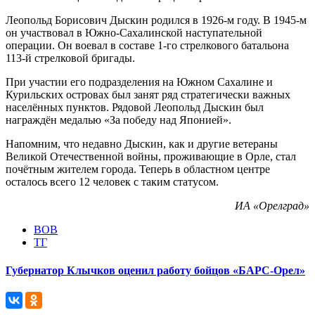
Леопольд Борисович Дыскин родился в 1926-м году. В 1945-м
он участвовал в Южно-Сахалинской наступательной
операции. Он воевал в составе 1-го стрелкового батальона
113-й стрелковой бригады.
При участии его подразделения на Южном Сахалине и
Курильских островах был занят ряд стратегически важных
населённых пунктов. Рядовой Леопольд Дыскин был
награждён медалью «За победу над Японией».
Напомним, что недавно Дыскин, как и другие ветераны
Великой Отечественной войны, проживающие в Орле, стал
почётным жителем города. Теперь в областном центре
осталось всего 12 человек с таким статусом.
ИА «Орелград»
ВОВ
ТГ
Губернатор Клычков оценил работу бойцов «БАРС-Орел»