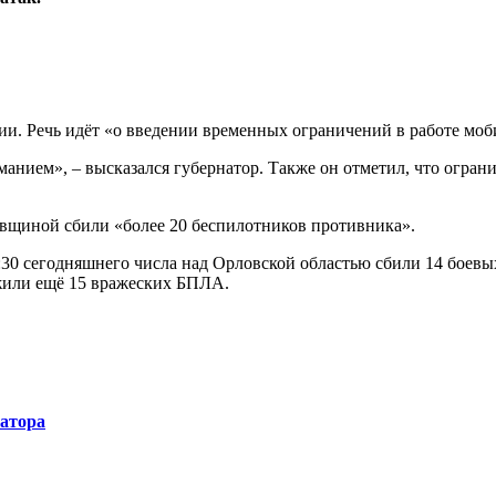
. Речь идёт «о введении временных ограничений в работе моби
нием», – высказался губернатор. Также он отметил, что огранич
овщиной сбили «более 20 беспилотников противника».
0 сегодняшнего числа над Орловской областью сбили 14 боевых д
ожили ещё 15 вражеских БПЛА.
натора