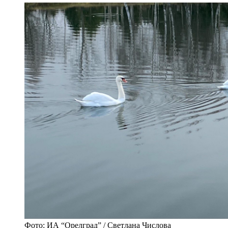
Фото: ИА “Орелград” / Светлана Числова