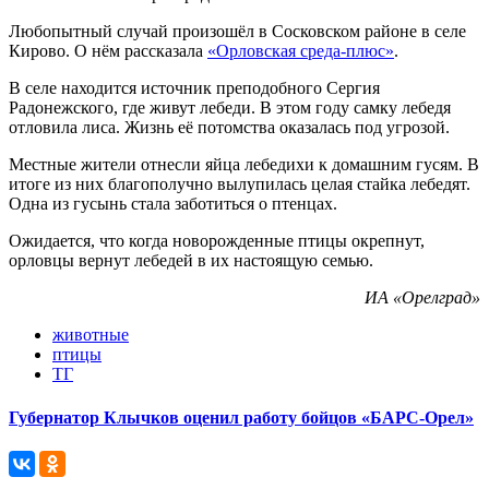
Любопытный случай произошёл в Сосковском районе в селе
Кирово. О нём рассказала
«Орловская среда-плюс»
.
В селе находится источник преподобного Сергия
Радонежского, где живут лебеди. В этом году самку лебедя
отловила лиса. Жизнь её потомства оказалась под угрозой.
Местные жители отнесли яйца лебедихи к домашним гусям. В
итоге из них благополучно вылупилась целая стайка лебедят.
Одна из гусынь стала заботиться о птенцах.
Ожидается, что когда новорожденные птицы окрепнут,
орловцы вернут лебедей в их настоящую семью.
ИА «Орелград»
животные
птицы
ТГ
Губернатор Клычков оценил работу бойцов «БАРС-Орел»