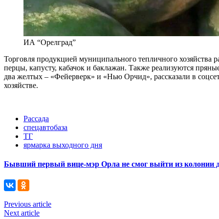
ИА “Орелград”
Торговля продукцией муниципального тепличного хозяйства р
перцы, капусту, кабачок и баклажан. Также реализуются пряны
два желтых – «Фейерверк» и «Нью Орчид», рассказали в соцсет
хозяйстве.
Рассада
спецавтобаза
ТГ
ярмарка выходного дня
Бывший первый вице-мэр Орла не смог выйти из колонии 
Previous article
Next article