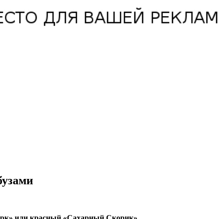
бузами
ерк» или красный «Сахарный Скорик».