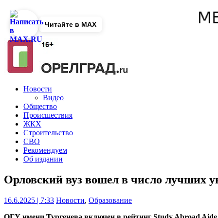
Читайте в MAX
Новости
Видео
Общество
Происшествия
ЖКХ
Строительство
СВО
Рекомендуем
Об издании
Орловский вуз вошел в число лучших у
16.6.2025 | 7:33
Новости
,
Образование
ОГУ имени Тургенева включен в рейтинг Study Abroad Aide