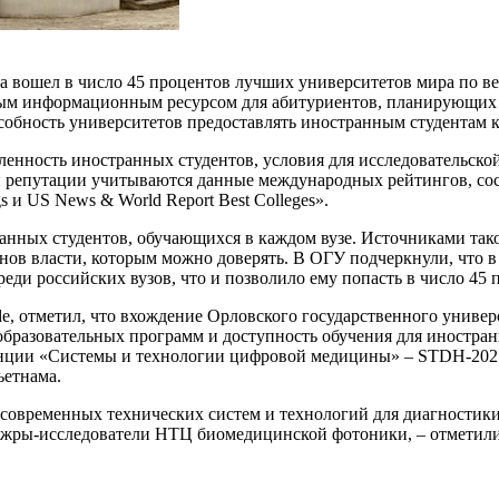
вошел в число 45 процентов лучших университетов мира по верс
ым информационным ресурсом для абитуриентов, планирующих о
бность университетов предоставлять иностранным студентам ка
енность иностранных студентов, условия для исследовательской
й репутации учитываются данные международных рейтингов, сос
gs и US News & World Report Best Colleges».
анных студентов, обучающихся в каждом вузе. Источниками так
анов власти, которым можно доверять. В ОГУ подчеркнули, что 
среди российских вузов, что и позволило ему попасть в число 45
e, отметил, что вхождение Орловского государственного универ
 образовательных программ и доступность обучения для иностр
ции «Системы и технологии цифровой медицины» – STDH-2025, 
ьетнама.
современных технических систем и технологий для диагностики
ажры-исследователи НТЦ биомедицинской фотоники, – отметили