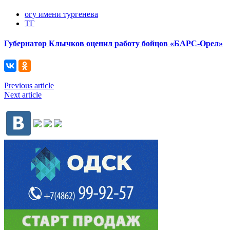
огу имени тургенева
ТГ
Губернатор Клычков оценил работу бойцов «БАРС-Орел»
Previous article
Next article