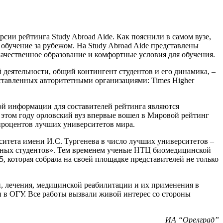
ии рейтинга Study Abroad Aide. Как пояснили в самом вузе,
бучение за рубежом. На Study Abroad Aide представлены
чественное образование и комфортные условия для обучения.
 деятельности, общий контингент студентов и его динамика, –
тавленных авторитетными организациями: Times Higher
ой информации для составителей рейтинга являются
в этом году орловский вуз впервые вошел в Мировой рейтинг
 процентов лучших университетов мира.
ситета имени И.С. Тургенева в число лучших университетов –
анных студентов». Тем временем ученые НТЦ биомедицинской
которая собрала на своей площадке представителей не только
, лечения, медицинской реабилитации и их применения в
 в ОГУ. Все работы вызвали живой интерес со стороны
ИА “Орелград”