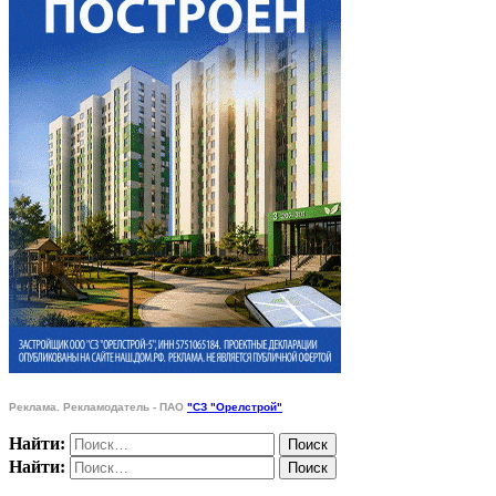
Реклама. Рекламодатель - ПАО
"СЗ "Орелстрой"
Найти:
Найти: