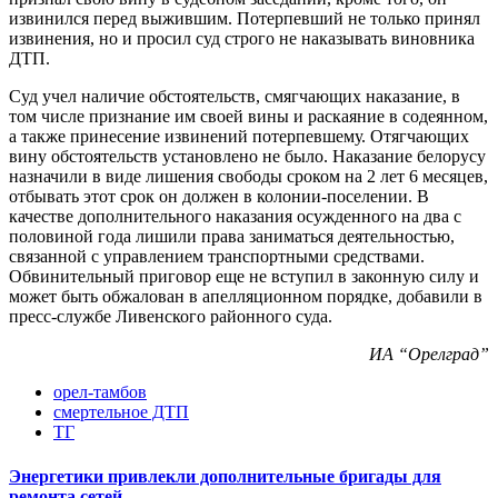
извинился перед выжившим. Потерпевший не только принял
извинения, но и просил суд строго не наказывать виновника
ДТП.
Суд учел наличие обстоятельств, смягчающих наказание, в
том числе признание им своей вины и раскаяние в содеянном,
а также принесение извинений потерпевшему. Отягчающих
вину обстоятельств установлено не было. Наказание белорусу
назначили в виде лишения свободы сроком на 2 лет 6 месяцев,
отбывать этот срок он должен в колонии-поселении. В
качестве дополнительного наказания осужденного на два с
половиной года лишили права заниматься деятельностью,
связанной с управлением транспортными средствами.
Обвинительный приговор еще не вступил в законную силу и
может быть обжалован в апелляционном порядке, добавили в
пресс-службе Ливенского районного суда.
ИА “Орелград”
орел-тамбов
смертельное ДТП
ТГ
Энергетики привлекли дополнительные бригады для
ремонта сетей