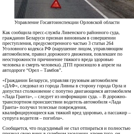
Управление Госавтоинспекции Орловской области
Как сообщила пресс-служба Ливенского районного суда,
гражданин Беларуси признан виновным в совершении
преступления, предусмотренного частью 3 статьи 264
Уголовного кодекса РФ (нарушение лицом, управляющим
автомобилем, правил дорожного движения, повлекшее по
неосторожности причинение тяжкого вреда здоровью
человека и смерть человека). ДТП произошло в апреле на
автодороге “Орел – Тамбов”.
«Гражданин Беларуси, управляя грузовым автомобилем
«ДАФ», следовал из города Ливны в сторону города Орла и
допустил столкновение с попутно двигающимся автомобилем
«Лада Гранта», – следует из информации суда. – В дорожно-
транспортном происшествии водитель автомобиля «Лада
Гранта» получил телесные повреждения,
квалифицирующиеся как тяжкий вред здоровью, а пассажир –
супруга водителя – погибла».
Сообщается, что подсудимый не стал отпираться и полностью
признал свою вину в судебном заседании, кроме того, он