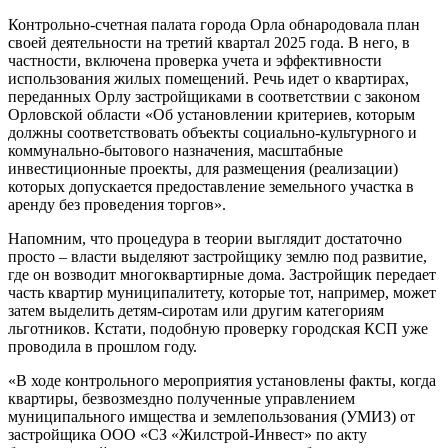
Контрольно-счетная палата города Орла обнародовала план
своей деятельности на третий квартал 2025 года. В него, в
частности, включена проверка учета и эффективности
использования жилых помещений. Речь идет о квартирах,
переданных Орлу застройщиками в соответствии с законом
Орловской области «Об установлении критериев, которым
должны соответствовать объекты социально-культурного и
коммунально-бытового назначения, масштабные
инвестиционные проекты, для размещения (реализации)
которых допускается предоставление земельного участка в
аренду без проведения торгов».
Напомним, что процедура в теории выглядит достаточно
просто – власти выделяют застройщику землю под развитие,
где он возводит многоквартирные дома. Застройщик передает
часть квартир муниципалитету, которые тот, например, может
затем выделить детям-сиротам или другим категориям
льготников. Кстати, подобную проверку городская КСП уже
проводила в прошлом году.
«В ходе контрольного мероприятия установлены факты, когда
квартиры, безвозмездно полученные управлением
муниципального имщества и землепользования (УМИЗ) от
застройщика ООО «СЗ «Жилстрой-Инвест» по акту