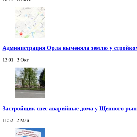
Администрация Орла выменяла землю у стройк
13:01 | 3 Окт
Застройщик снес аварийные дома у Щепного рын
11:52 | 2 Май