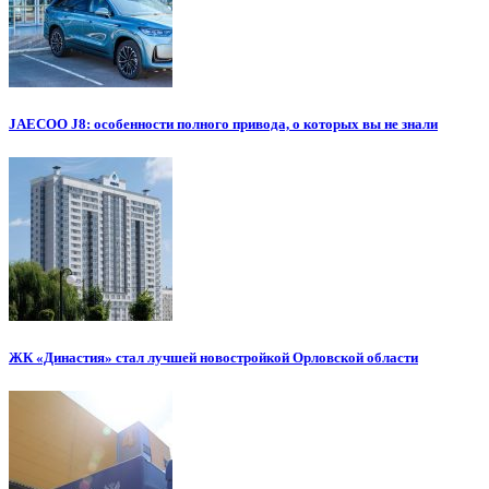
JAECOO J8: особенности полного привода, о которых вы не знали
ЖК «Династия» стал лучшей новостройкой Орловской области