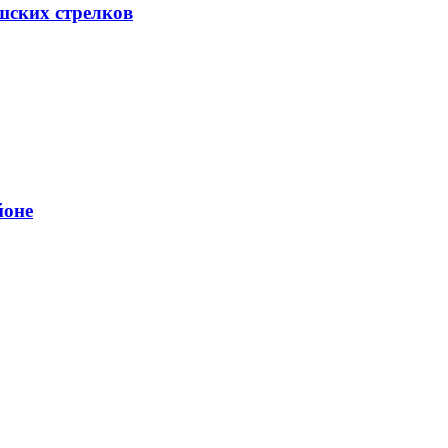
шских стрелков
йоне