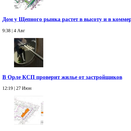
Дом у Щепного рынка растет в высоту и в комме
9:38 | 4 Авг
В Орле КСП проверит жилье от застройщиков
12:19 | 27 Июн