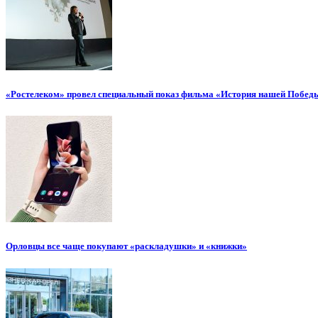
«Ростелеком» провел специальный показ фильма «История нашей Побед
Орловцы все чаще покупают «раскладушки» и «книжки»