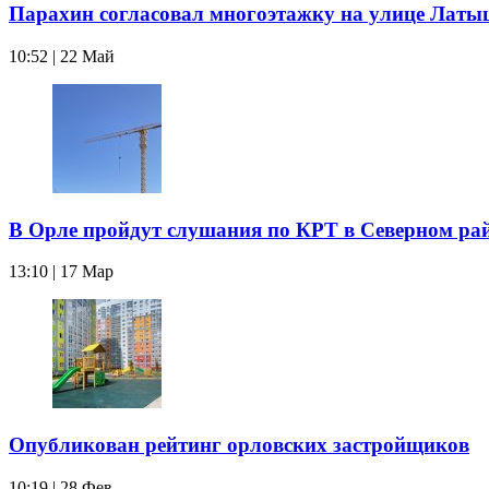
Парахин согласовал многоэтажку на улице Латы
10:52 | 22 Май
В Орле пройдут слушания по КРТ в Северном ра
13:10 | 17 Мар
Опубликован рейтинг орловских застройщиков
10:19 | 28 Фев