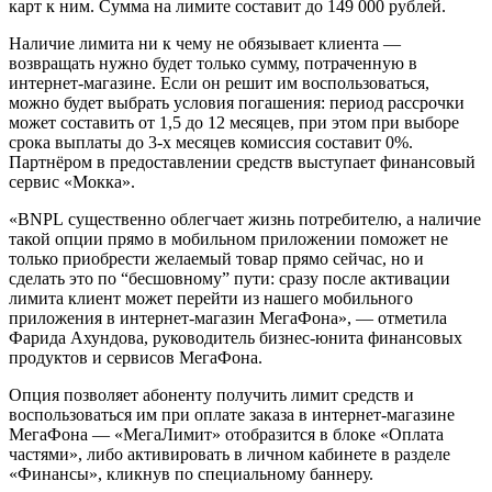
карт к ним. Сумма на лимите составит до 149 000 рублей.
Наличие лимита ни к чему не обязывает клиента —
возвращать нужно будет только сумму, потраченную в
интернет-магазине. Если он решит им воспользоваться,
можно будет выбрать условия погашения: период рассрочки
может составить от 1,5 до 12 месяцев, при этом при выборе
срока выплаты до 3-х месяцев комиссия составит 0%.
Партнёром в предоставлении средств выступает финансовый
сервис «Мокка».
«BNPL существенно облегчает жизнь потребителю, а наличие
такой опции прямо в мобильном приложении поможет не
только приобрести желаемый товар прямо сейчас, но и
сделать это по “бесшовному” пути: сразу после активации
лимита клиент может перейти из нашего мобильного
приложения в интернет-магазин МегаФона», — отметила
Фарида Ахундова, руководитель бизнес‑юнита финансовых
продуктов и сервисов МегаФона.
Опция позволяет абоненту получить лимит средств и
воспользоваться им при оплате заказа в интернет-магазине
МегаФона — «МегаЛимит» отобразится в блоке «Оплата
частями», либо активировать в личном кабинете в разделе
«Финансы», кликнув по специальному баннеру.