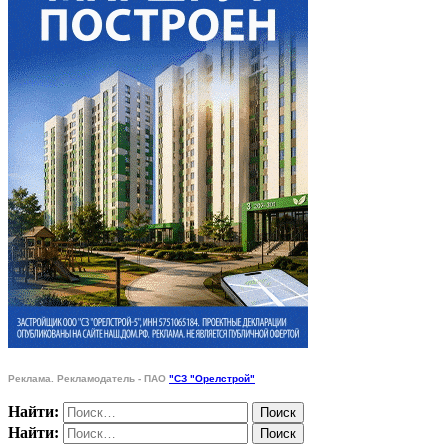
Реклама. Рекламодатель - ПАО
"СЗ "Орелстрой"
Найти:
Найти: