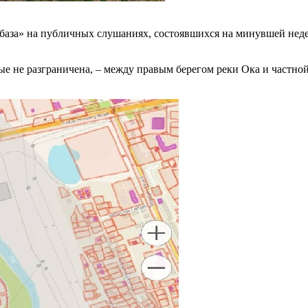
аза» на публичных слушаниях, состоявшихся на минувшей недел
рые не разграничена, – между правым берегом реки Ока и частн