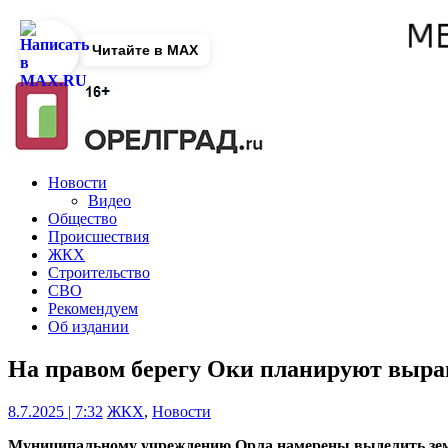
Читайте в MAX
Новости
Видео
Общество
Происшествия
ЖКХ
Строительство
СВО
Рекомендуем
Об издании
На правом берегу Оки планируют выр
8.7.2025 | 7:32
ЖКХ
,
Новости
Муниципальному учреждению Орла намерены выделить земл