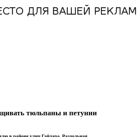
ащивать тюльпаны и петунии
ю в районе улиц Гайдара, Раздольная.