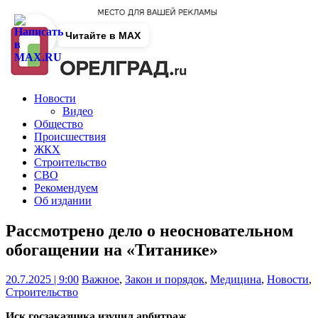
Читайте в MAX
Новости
Видео
Общество
Происшествия
ЖКХ
Строительство
СВО
Рекомендуем
Об издании
Рассмотрено дело о неосновательном
обогащении на «Титанике»
20.7.2025 | 9:00
Важное
,
Закон и порядок
,
Медицина
,
Новости
,
Строительство
Иск госзаказчика изучил арбитраж.