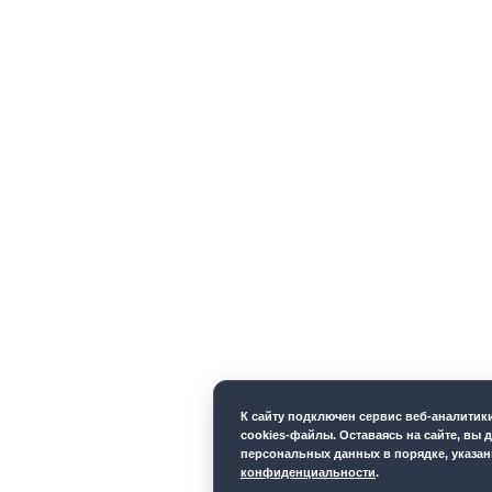
К cайту подключен сервис веб-аналити
cookies-файлы. Оставаясь на сайте, вы д
персональных данных в порядке, указа
конфиденциальности
.