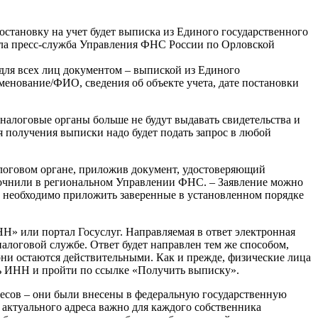
постановку на учет будет выписка из Единого государственного
щила пресс-служба Управления ФНС России по Орловской
для всех лиц документом – выпиской из Единого
менование/ФИО, сведения об объекте учета, дате постановки
налоговые органы больше не будут выдавать свидетельства и
ля получения выписки надо будет подать запрос в любой
алоговом органе, приложив документ, удостоверяющий
уточнили в региональном Управлении ФНС. – Заявление можно
е необходимо приложить заверенные в установленном порядке
Н» или портал Госуслуг. Направляемая в ответ электронная
логовой службе. Ответ будет направлен тем же способом,
 они остаются действительными. Как и прежде, физические лица
ть ИНН и пройти по ссылке «Получить выписку».
дресов – они были внесены в федеральную государственную
актуального адреса важно для каждого собственника