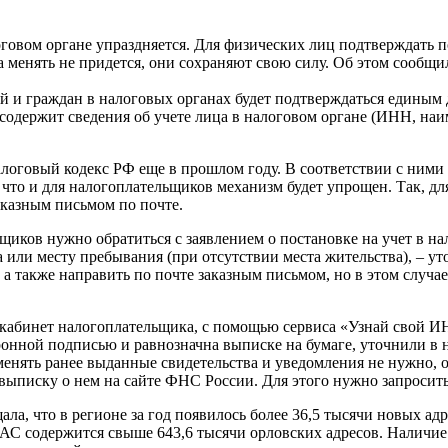
логовом органе упраздняется. Для физических лиц подтверждать 
а менять не придется, они сохраняют свою силу. Об этом сооб
й и граждан в налоговых органах будет подтверждаться единым 
содержит сведения об учете лица в налоговом органе (ИНН, наи
логовый кодекс РФ еще в прошлом году. В соответствии с ними 
, что и для налогоплательщиков механизм будет упрощен. Так, д
аказным письмом по почте.
щиков нужно обратиться с заявлением о постановке на учет в н
 или месту пребывания (при отсутствии места жительства), – 
 также направить по почте заказным письмом, но в этом случа
 кабинет налогоплательщика, с помощью сервиса «Узнай свой ИН
ной подписью и равнозначна выписке на бумаге, уточнили в на
 менять ранее выданные свидетельства и уведомления не нужно,
выписку о нем на сайте ФНС России. Для этого нужно запроси
ла, что в регионе за год появилось более 36,5 тысячи новых а
 содержится свыше 643,6 тысячи орловских адресов. Наличие 