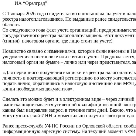
ИА “Орелград”
С 1 января 2026 года свидетельство о постановке на учет в на
реестра налогоплательщиков. Но выданные ранее свидетельств
области.
Со следующего года факт учета организаций, предпринимателе
государственного реестра налогоплательщиков. Этот документ 
(снятия), налоговом органе, где лицо стоит на учете).
Новшество связано с изменениями, которые были внесены в На
уведомления о постановке или снятии с учета. Предполагается
налоговый орган на бумаге – лично или через представителя, з
«Для первичного получения выписки из реестра налогоплатель
личность и подтверждающий регистрацию по месту жительства
подать лично, обратившись в налоговую инспекцию или МФЦ, а
копии необходимых документов».
Сделать это можно будет и в электронном виде – через личный
выписка подписывается усиленной квалифицированной электрон
каким был направлен запрос, в течение пяти дней. Важно, что
могут узнать свой ИНН и моментально получить электронную 
Ранее пресс-служба УФНС России по Орловской области сообща
информационную адресную систему. На текущий момент в ФИАС