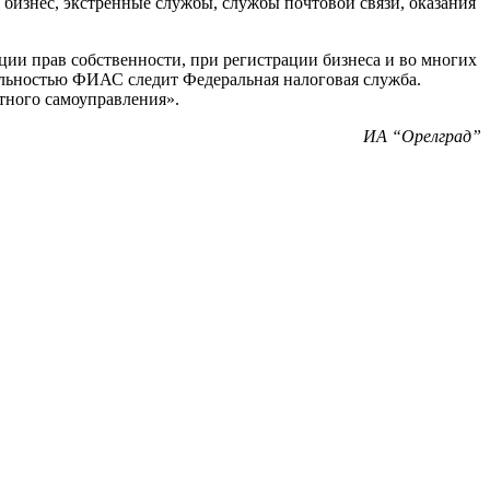
 бизнес, экстренные службы, службы почтовой связи, оказания
ции прав собственности, при регистрации бизнеса и во многих
уальностью ФИАС следит Федеральная налоговая служба.
тного самоуправления».
ИА “Орелград”