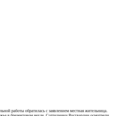
льной работы обратилась с заявлением местная жительница.
ружье в брезентовом чехле. Сотрудники Росгвардии осмотрели