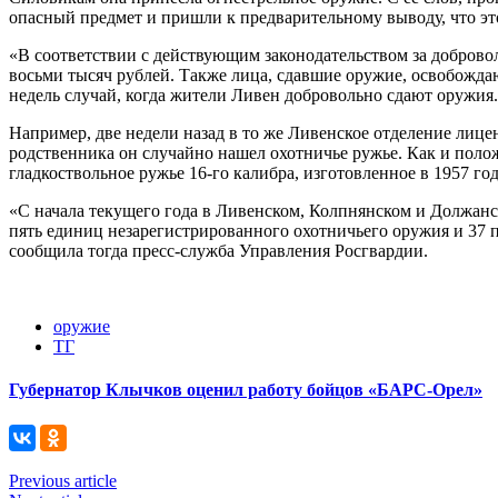
опасный предмет и пришли к предварительному выводу, что это
«В соответствии с действующим законодательством за доброво
восьми тысяч рублей. Также лица, сдавшие оружие, освобождаю
недель случай, когда жители Ливен добровольно сдают оружия.
Например, две недели назад в то же Ливенское отделение лице
родственника он случайно нашел охотничье ружье. Как и поло
гладкоствольное ружье 16-го калибра, изготовленное в 1957 год
«С начала текущего года в Ливенском, Колпнянском и Должан
пять единиц незарегистрированного охотничьего оружия и 37 п
сообщила тогда пресс-служба Управления Росгвардии.
оружие
ТГ
Губернатор Клычков оценил работу бойцов «БАРС-Орел»
Previous article