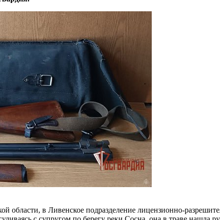
ой области, в Ливенское подразделение лицензионно-разрешите
гуливаясь с супругом по берегу реки Сосна, она в траве нашла 