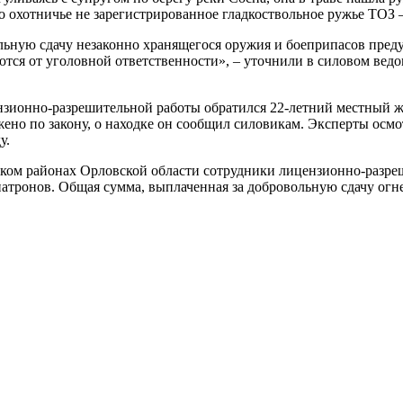
 охотничье не зарегистрированное гладкоствольное ружье ТОЗ – 
льную сдачу незаконно хранящегося оружия и боеприпасов пред
тся от уголовной ответственности», – уточнили в силовом ведом
нзионно-разрешительной работы обратился 22-летний местный жит
жено по закону, о находке он сообщил силовикам. Эксперты осм
у.
ском районах Орловской области сотрудники лицензионно-разре
атронов. Общая сумма, выплаченная за добровольную сдачу огнес